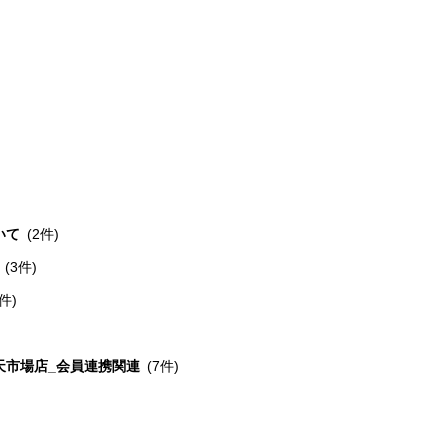
いて
(2件)
(3件)
1件)
天市場店_会員連携関連
(7件)