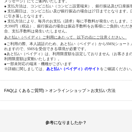
メッセージ）にてご案内いたします。
● 支払方法は、コンビニ払い（コンビニ設置端末）、銀行振込及び口座振
● 支払期日は、コンビニ払い及び銀行振込の場合は
27
日までとなります。
に引き落しとなります。
● 支払方法により、毎月のお支払（請求）毎に手数料が発生いたします。
大
390
円（税込）、銀行振込の場合は振込手数料をお客様にご負担いただ
合、支払手数料は発生いたしません。
あと払い（ペイディ）
ご利用にあたって、以下の点にご注意ください。
●ご利用の際、本人認証のため、あと払い（ペイディ）から
SMS(
ショート
れますので、
SMS
を受信できる環境が必要です。
●
あと払い（ペイディ）
は、利用限度額を設定しておりません（お客さま
利用限度額は変動いたします）。
●一部未対応の端末・機種がございます
※詳細に関しましては、
あと払い（ペイディ）
のサイト
をご確認ください
FAQ(よくあるご質問)
>
オンラインショップ
>
お支払い方法
参考になりましたか？