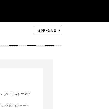
い（ペイディ）のアプ
ール・
SMS
（ショート