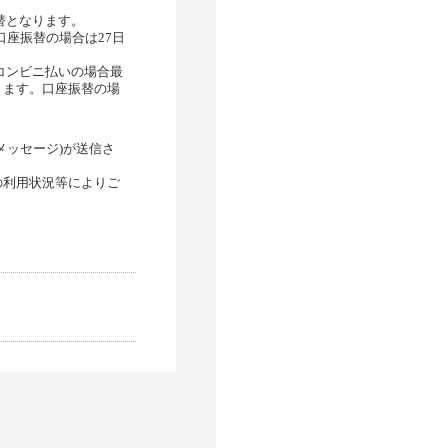
替となります。
口座振替の場合は
27
日
コンビニ払いの場合最
きます。口座振替の場
メッセージ
)
が送信さ
の利用状況等によりご
。