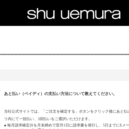
あと払い（ペイディ）の支払い方法について教えてください。
当社公式サイトでは、「ご注文を確定する」ボタンをクリック後にあと払
リ内にて一括払い、
3
回払いをご選択いただけます。
● 毎月請求確定分を月末締めで翌月
1
日に請求書を発行し、
5
日までに
E
メ