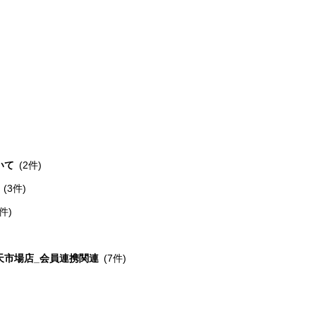
いて
(2件)
(3件)
1件)
天市場店_会員連携関連
(7件)