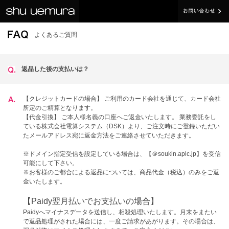
よくあるご質問
返品した後の支払いは？
【クレジットカードの場合】 ご利用のカード会社を通じて、カード会社
所定のご精算となります。
【代金引換】 ご本人様名義の口座へご返金いたします。 業務委託をし
ている株式会社電算システム（DSK）より、ご注文時にご登録いただい
たメールアドレス宛に返金方法をご連絡させていただきます。
※ドメイン指定受信を設定している場合は、【＠soukin.aplc.jp】を受信
可能にして下さい。
※お客様のご都合による返品については、商品代金（税込）のみをご返
金いたします。
【Paidy翌月払いでお支払いの場合】
Paidyへマイナスデータを送信し、相殺処理いたします。月末をまたい
で返品処理がされた場合には、一度ご請求があがります。その場合は、